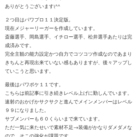
ありがとうございます(^^ゞ
２つ目はパワプロ１１決定版。
現在メジャーリーガーを作成しています。
斎藤選手、岡島選手、イチロー選手、松井選手あたりは完
成済みです。
完全主観の能力設定かつ自力でコツコツ作成なのであまり
きちんと再現出来ていない感もありますが、後々アップし
ていこうと思います。
最後はパワポケ１１です。
こちらは前記事に引き続きレベル上げに勤しんでいます。
速射のおかげかサクサクと進んでメインメンバーはレベル
９９になりました。
サブメンバーも６０くらいまで来ています。
ただ一気に来たせいで素材不足→装備がかなりダメダメな
ので、そこの強化が課題です。