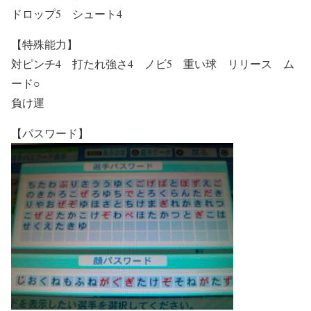
ドロップ5 シュート4
【特殊能力】
対ピンチ4 打たれ強さ4 ノビ5 重い球 リリース ム
ード○
負け運
【パスワード】