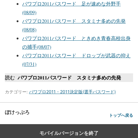
パワプロ2011パスワード 足が速めな外野手
(08/09)
パワプロ2011パスワード スタミナ多めの先発
(08/08)
パワプロ2011パスワード ときめき青春高校出身
の捕手(08/07)
パワプロ2011パスワード ドロップが武器の抑え
(07/31)
読む
パワプロ2011パスワード スタミナ多めの先発
カテゴリー:
パワプロ2011・2011決定版(選手パスワード)
ぽけっぷろ
トップへ戻る
モバイルバージョンを終了