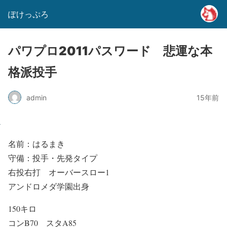
ぽけっぷろ
パワプロ2011パスワード 悲運な本
格派投手
admin
15年前
名前：はるまき
守備：投手・先発タイプ
右投右打 オーバースロー1
アンドロメダ学園出身
150キロ
コンB70 スタA85