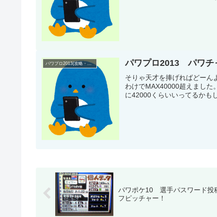
パワプロ2013 パワチ
パワプロ2013(攻略・プレイ日記)
そりゃ天才を捧げればどーんよ(
わけでMAX40000超えまし
に42000くらいいってるかもし
パワポケ10 選手パスワード投
フピッチャー！