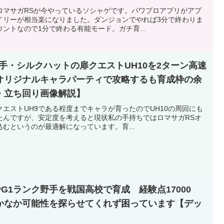
ロマサガRSが今やっているソシャゲです。パワプロアプリがアプ
イリーが相当楽になりました。ダンジョンでやれば3分で終わりま
ントなので1分で終わる有能モード。ガチ育...
手・シルクハットの扉クエストUH10を2ターン高速
オリジナルキャラパーティで攻略するも育成枠の余
・立ち回り画像解説】
エストUH9である程度までキャラが育ったのでUH10の周回にも
たんですが、安定度を考えると現状私の手持ちではロマサガRSオ
むというのが最適解になっています。育...
G1ランク野手を戦国高校で育成 経験点17000
かなか可能性を探らせてくれず困っています【デッ