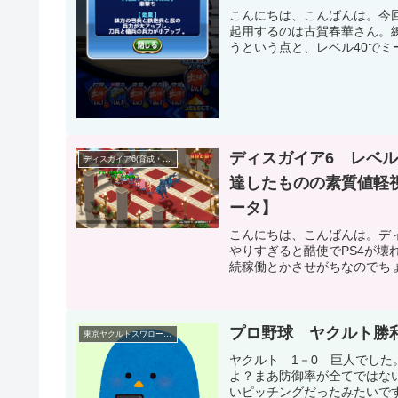
こんにちは、こんばんは。今
起用するのは古賀春華さん。
うという点と、レベル40でミ
ディスガイア6 レベル
ディスガイア6(育成・攻略・魔心エディット・プレイ記録集)
達したものの素質値軽
ータ】
こんにちは、こんばんは。デ
やりすぎると酷使でPS4が壊
続稼働とかさせがちなのでちょ
プロ野球 ヤクルト勝
東京ヤクルトスワローズ(プロ野球)
ヤクルト 1－0 巨人でし
よ？まあ防御率が全てではな
いピッチングだったみたいです