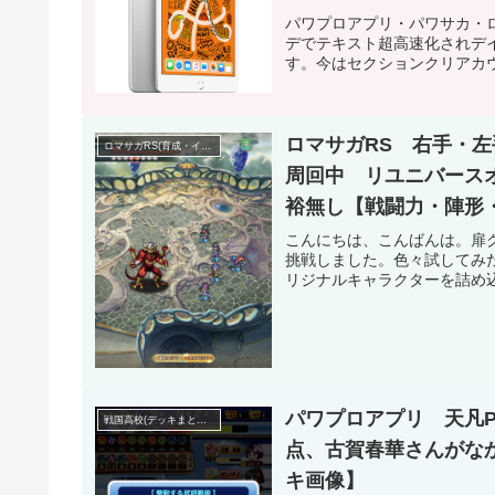
パワプロアプリ・パワサカ・
デでテキスト超高速化されデ
す。今はセクションクリアカウ
ロマサガRS 右手・左
ロマサガRS(育成・イベント参加・ガチャ記録)
周回中 リユニバース
裕無し【戦闘力・陣形
こんにちは、こんばんは。扉ク
挑戦しました。色々試してみ
リジナルキャラクターを詰め込
パワプロアプリ 天凡P
戦国高校(デッキまとめ・攻略育成記録・最高PG6ランク)
点、古賀春華さんがな
キ画像】