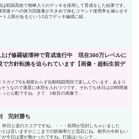
回は戦国高校で相棒入りのデッキを採用して育成をした結果です。
練習後イベの体力回復量が大きめで休むコマンド使用率を減らせそ
ート上限があるという2点でデッキ編成に組...
上げ修羅破壊神で育成進行中 現在360万レベルに
視で方針転換を迫られています【画像・超転生前デ
ィスガイア6を相変わらず自動戦闘周回で楽しんでいます。あまり
れそうなので適度に休憩を入れつつです。それでも休日は10時間連
っと心配ですね。さて、1枚目の画像で...
利 完封勝ち
た。昨日と逆のスコアですね。・・・松岡が完封しちゃいました
いとは言いますがここまでの防御率だと流石にね。相手の今村もい
が今日は運が無かったですね。打線はバレンテ...