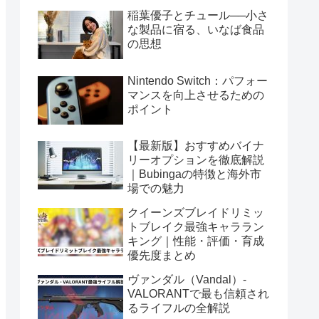
稲葉優子とチュール──小さ
な製品に宿る、いなば食品
の思想
Nintendo Switch：パフォー
マンスを向上させるための
ポイント
【最新版】おすすめバイナ
リーオプションを徹底解説
｜Bubingaの特徴と海外市
場での魅力
クイーンズブレイドリミッ
トブレイク最強キャララン
キング｜性能・評価・育成
優先度まとめ
ヴァンダル（Vandal）-
VALORANTで最も信頼され
るライフルの全解説