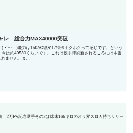
ャレ 総合力MAX40000突破
 ･´ｰ･｀)能力は150AC総変17特殊ホクホクって感じです。という
た。今は約40580くらいです。これは投手陣刷新されるころには本当
れません。ま...
稿 2万PV記念選手その2は球速165キロのオリ変スロカ持ちリリー