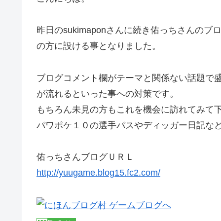
昨日のsukimaponさんに続き佑っちさんの
の方に設ける事となりました。
ブログコメント欄がテーマと関係ない話題で
が流れるといった事への対策です。
もちろん未見の方もこれを機会に訪れてみて
パワポケ１０の選手パスやディッガー日記な
佑っちさんブログＵＲＬ
http://yuugame.blog15.fc2.com/