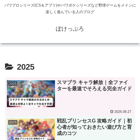
パワプロシリーズ(CS＆アプリ)やパワポケシリーズなど野球ゲームをメインに
楽しく遊んでいる人のブログ
ぽけっぷろ
2025
スマブラ キャラ解放｜全ファイ
2025
ターを最速でそろえる完全ガイド
2025.08.27
戦乱プリンセスG 攻略ガイド｜初
2025
心者が知っておきたい遊び方と育
成のコツ