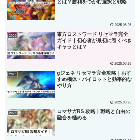
とは？勝利をつかむ選択と戦略
2025.08.25
東方ロストワード リセマラ完全
2025
ガイド｜初心者が最初に引くべき
キャラとは？
2025.08.25
gジェネ リセマラ完全攻略｜おす
2025
すめ機体・パイロットと効率的な
やり方
2025.08.25
ロマサガRS 攻略｜戦略と自由の
2025
融合を極める