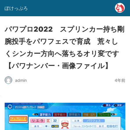
ぽけっぷろ
パワプロ2022 スプリンカー持ち剛
腕投手をパワフェスで育成 荒々し
くシンカー方向へ落ちるオリ変です
【パワナンバー・画像ファイル】
admin
4年前