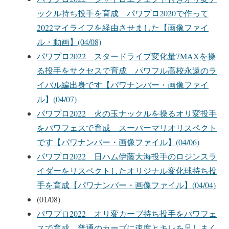
ックル持ち投手を育成 パワプロ2020で作って
2022マイライフを経由させました【画像ファイ
ル・動画】(04/08)
パワプロ2022 スタードライブ変化量7MAXを操
る投手をサクセスで育成 パワフル高校永遠のラ
イバル編出身です【パワナンバー・画像ファイ
ル】(04/07)
パワプロ2022 火の玉ナックルを操るオリ変投手
をパワフェスで育成 スーパーマリオリスペクト
です【パワナンバー・画像ファイル】(04/06)
パワプロ2022 日ハム伊藤大海投手のロジンスラ
イダーをリスペクトしたオリジナル変化球持ち投
手を育成【パワナンバー・画像ファイル】(04/04)
(01/08)
パワプロ2022 オリ変カーブ持ち投手をパワフェ
スで育成 普通のカーブに速度とキレを足しまく