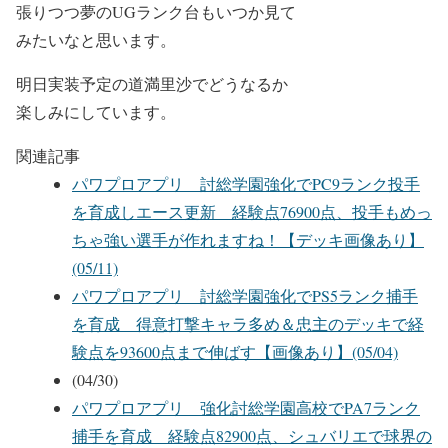
張りつつ夢のUGランク台もいつか見て
みたいなと思います。
明日実装予定の道満里沙でどうなるか
楽しみにしています。
関連記事
パワプロアプリ 討総学園強化でPC9ランク投手
を育成しエース更新 経験点76900点、投手もめっ
ちゃ強い選手が作れますね！【デッキ画像あり】
(05/11)
パワプロアプリ 討総学園強化でPS5ランク捕手
を育成 得意打撃キャラ多め＆忠主のデッキで経
験点を93600点まで伸ばす【画像あり】(05/04)
(04/30)
パワプロアプリ 強化討総学園高校でPA7ランク
捕手を育成 経験点82900点、シュバリエで球界の