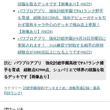
頭脳を取るデッキです【画像あり】(04/25)
パワプロアプリ 強化討総学園でPA1ランク野手
を育成 経験点81200点、強化デビューガチャを引
かず固有キャラ中心のデッキで挑み左上更新！
【画像あり】(04/24)
パワプロアプリ 強化討総学園が4月24日月曜日に
実装されます！ 1vs1練習で対戦する相手の所持
経験点が1000点以上になるようです(04/22)
読む
パワプロアプリ 強化討総学園高校でPA7ランク捕
手を育成 経験点82900点、シュバリエで球界の頭脳を取
るデッキです【画像あり】
カテゴリー:
討総学園強化(デッキまとめ・攻略育成記録・最高
PS5ランク)
ぽけっぷろ