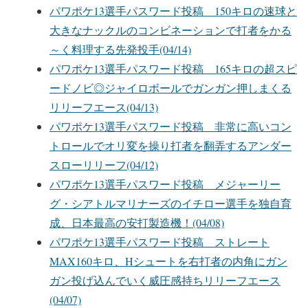
パワポケ13選手パスワード投稿 150キロの速球と
大きなナックルのコンビネーションで打者をかる
～く料理する先発投手(04/14)
パワポケ13選手パスワード投稿 165キロの超スピ
ードノビ◎ジャイロボールでガンガン押しまくる
リリーフエース(04/13)
パワポケ13選手パスワード投稿 非常に高いコン
トロールでオリ変を操り打者を翻弄するアンダー
スローリリーフ(04/12)
パワポケ13選手パスワード投稿 メジャーリー
グ・シアトルマリナーズのイチロー選手を独自育
成、日本最高の安打製造機！(04/08)
パワポケ13選手パスワード投稿 ストレート
MAX160キロ、Hシュートを右打者の内角にガン
ガン投げ込んでいく威圧感持ちリリーフエース
(04/07)