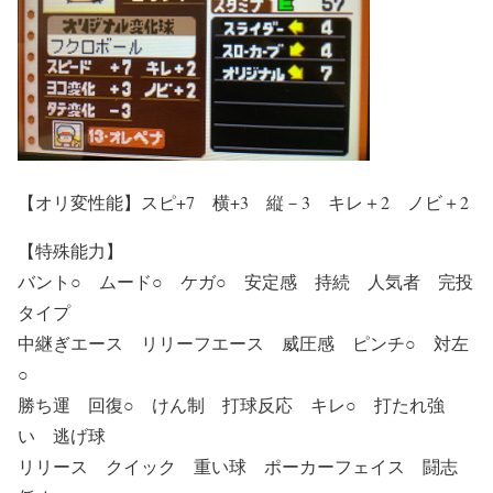
【オリ変性能】スピ+7 横+3 縦－3 キレ＋2 ノビ＋2
【特殊能力】
バント○ ムード○ ケガ○ 安定感 持続
人気者
完投
タイプ
中継ぎエース リリーフエース
威圧感
ピンチ○ 対左
○
勝ち運 回復○ けん制 打球反応 キレ○ 打たれ強
い 逃げ球
リリース クイック 重い球 ポーカーフェイス 闘志