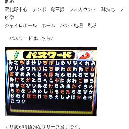
低め
変化球中心 テンポ
奪三振
フルカウント 球持ち
ノ
ビ◎
ジャイロボール
ホーム バント処理
剛球
・パスワードはこちら♪
オリ変が特徴的なリリーフ投手です。