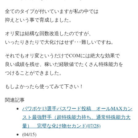
全てのタイプが付いていますが私の中では
抑えという事で育成しました。
オリ変は結構な回数改造したのですが、
いったりきたりで大化けはせず･･･難しいですね。
それでもオリ変というだけでCOMには絶大な効果で
良い成績を残せ、稼いだ経験値でたくさん特殊能力を
つけることができました。
もしよかったら使ってみて下さい！
関連記事
パワポケ13選手パスワード投稿 オールMAXカン
スト最強野手（超特殊能力持ち、通常特殊能力大
量） 完璧な化け物セカンド(07/28)
(04/15)