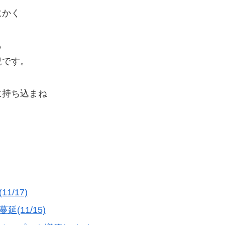
にかく
も
況です。
に持ち込まね
/17)
11/15)