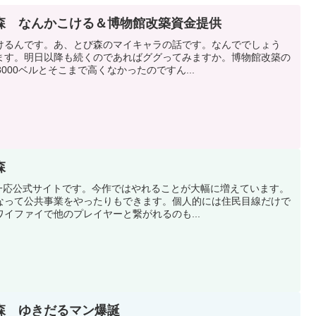
森 なんかこける＆博物館改築資金提供
けるんです。あ、とび森のマイキャラの話です。なんででしょう
ます。明日以降も続くのであればググってみますか。博物館改築の
000ベルとそこまで高くなかったのですん...
森
が一応公式サイトです。今作ではやれることが大幅に増えています。
なって公共事業をやったりもできます。個人的には住民目線だけで
イファイで他のプレイヤーと繋がれるのも...
森 ゆきだるマン爆誕