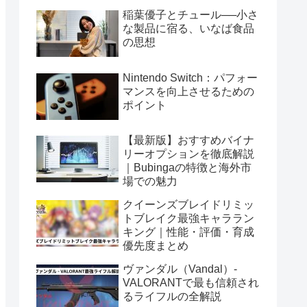
稲葉優子とチュール──小さ
な製品に宿る、いなば食品
の思想
Nintendo Switch：パフォー
マンスを向上させるための
ポイント
【最新版】おすすめバイナ
リーオプションを徹底解説
｜Bubingaの特徴と海外市
場での魅力
クイーンズブレイドリミッ
トブレイク最強キャララン
キング｜性能・評価・育成
優先度まとめ
ヴァンダル（Vandal）-
VALORANTで最も信頼され
るライフルの全解説