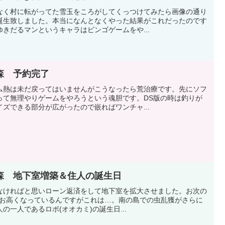
なく村に転がってた雪玉をころがしてくっつけてみたら画像の通り
誕生致しました。本当になんとなくやった結果がこれだったのです
きだるマンというキャラはビンゴゲームをや...
森 予約完了
ム熱は未だ戻ってはいませんがこうなったら荒治療です。先にソフ
って無理やりゲームをやろうという魂胆です。DS版の時は釣りが
ズできる部分が広がったので嵌ればワンチャ...
森 地下室増築＆住人の誕生日
なければと思いローン返済をして地下室を拡大させました。お次の
らにお高くなっているんですがこれは…。南の島での虫乱獲がさらに
一人であるロボ(オオカミ)の誕生日...