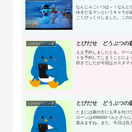
なんじゃこいつは～！なんと
ゆきだるマンというキャラが
ごくびっくりしました。このゆ
とびだせ どうぶつの
とびだせどうぶつの森
ええ予約しましたとも。ゲー
トを予約してしまうことによ
好きでしたが今回はカスタマイ
とびだせ どうぶつの
とびだせどうぶつの森
たまには家の方にも手を付け
ローンは498000ベルとさ
進みますね。また、今日は住人の