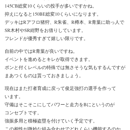
145CB総変10くらいの投手が多いですかね。
抑えになると150BE総変10くらいになります。
デッキはRアフロ猪狩、R朱雀、R樽本、R青葉に助っ人で
SR木村やSR紺野をお借りしています。
フレンドが優秀すぎて嬉しい限りです。
自前の中ではR青葉が良いですね。
イベントを進めるとキレが取得できます。
ポンと付くレベルの特殊では無さそうな気もするんですが
まあつくものは貰っておきましょう。
現在はまた打者育成に戻って俊足強打の選手を作って
います。
守備はそこそこにしてパワーと走力をBにというのが
コンセプトです。
強振多用と積極盗塁を付けていく予定です。
この相性が微妙な組み合わせでどれくらい機能するのか