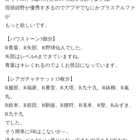
現状紺野が優秀すぎるのでアプデでなにかプラスアルファ
が
もっと欲しいです。
【パワストーン3個分】
R青葉、R矢部、R野球仙人でした。
矢部はレベル6まできていますね。
青葉はキレくれるのでよくお世話になっています。
【レアガチャチケット15枚分】
R服部、R福家、R番堂、R大塔、R九十九、R鉢柳、R嵐
丸、
R鈴本、R前田、R駒坂、R猪狩、R滝本、R聖、Rみずき、
R九十九
でした。
そう簡単にSRはこないか～。
滝本のレベルがいい感じになってきたのでまあOKかな。