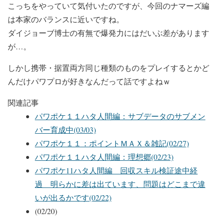
こっちをやっていて気付いたのですが、今回のナマーズ編
は本家のバランスに近いですね。
ダイジョーブ博士の有無で爆発力にはだいぶ差があります
が…。
しかし携帯・据置両方同じ種類のものをプレイするとかど
んだけパワプロが好きなんだって話ですよねｗ
関連記事
パワポケ１１ハタ人間編：サブデータのサブメン
バー育成中(03/03)
パワポケ１１：ポイントＭＡＸ＆雑記(02/27)
パワポケ１１ハタ人間編：理想郷(02/23)
パワポケ11ハタ人間編 回収スキル検証途中経
過 明らかに差は出ています、問題はどこまで違
いが出るかです(02/22)
(02/20)