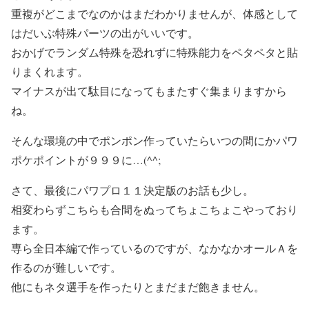
重複がどこまでなのかはまだわかりませんが、体感として
はだいぶ特殊パーツの出がいいです。
おかげでランダム特殊を恐れずに特殊能力をペタペタと貼
りまくれます。
マイナスが出て駄目になってもまたすぐ集まりますから
ね。
そんな環境の中でポンポン作っていたらいつの間にかパワ
ポケポイントが９９９に…(^^;
さて、最後にパワプロ１１決定版のお話も少し。
相変わらずこちらも合間をぬってちょこちょこやっており
ます。
専ら全日本編で作っているのですが、なかなかオールＡを
作るのが難しいです。
他にもネタ選手を作ったりとまだまだ飽きません。