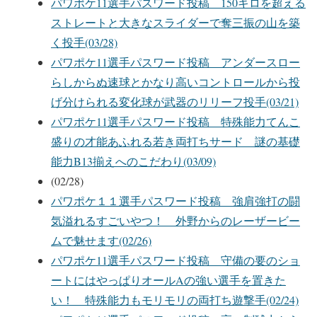
パワポケ11選手パスワード投稿 150キロを超える
ストレートと大きなスライダーで奪三振の山を築
く投手(03/28)
パワポケ11選手パスワード投稿 アンダースロー
らしからぬ速球とかなり高いコントロールから投
げ分けられる変化球が武器のリリーフ投手(03/21)
パワポケ11選手パスワード投稿 特殊能力てんこ
盛りの才能あふれる若き両打ちサード 謎の基礎
能力B13揃えへのこだわり(03/09)
(02/28)
パワポケ１１選手パスワード投稿 強肩強打の闘
気溢れるすごいやつ！ 外野からのレーザービー
ムで魅せます(02/26)
パワポケ11選手パスワード投稿 守備の要のショ
ートにはやっぱりオールAの強い選手を置きた
い！ 特殊能力もモリモリの両打ち遊撃手(02/24)