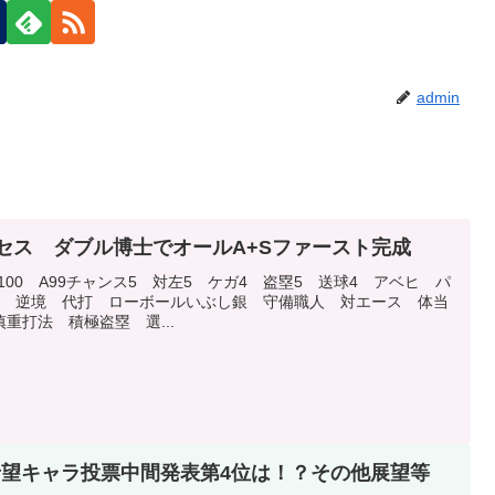
admin
クセス ダブル博士でオールA+Sファースト完成
0 S100 A99チャンス5 対左5 ケガ4 盗塁5 送球4 アベヒ パ
打 逆境 代打 ローボールいぶし銀 守備職人 対エース 体当
重打法 積極盗塁 選...
化希望キャラ投票中間発表第4位は！？その他展望等