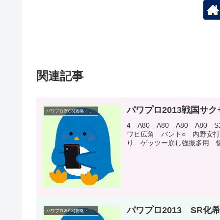
関連記事
パワプロ2013戦国サ
パワプロ2013(攻略・プレイ日記)
4 A80 A80 A80 A8
ワヒ広角 バント○ 内野安
り ゲッツー崩し強振多用 慎
パワプロ2013 SR
パワプロ2013(攻略・プレイ日記)