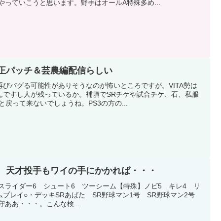
やっていこうと思います。野手はオールA特殊多め...
修正パッチ＆芸農編配信らしい
びバグる可能性がありそうなのが怖いところですが。VITA勢は
んですし人が残っているか。補填でSRチケや試合チケ、石、私服
戻って来ないでしょうね。PS3の方の...
ス 天才投手もワイの手にかかれば・・・
95スライダー6 シュート6 ツーシーム【特殊】ノビ5 キレ4 リ
プレイ○・デッキSRあばた SR野球マン1号 SR野球マン2号
守ああ・・・。こんな検...