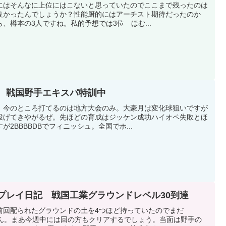
にはそんなに上位にはこないと思っていたのでここまで残ったのは
良かったんでしょうか？性能厨的にはアーチスト期待だったのか
、樽本の3人ですね。私的予想では3位 ほむ...
ス 戦国野手エキスパ特訓中
。今のところ打てるのは地方大会のみ。大豪月は変化球狙いですが
投げてきやがるぜ。先ほどの育成はジッケン成功ハイオペ失敗とほ
2BBBBDBでフィニッシュ。全国でホ...
スプレイ日記 戦国工業グラウンドレベル30到達
前回配られたグラウンドの土を4つほど持っていたのでまだ
せん。まあ今週中には回の方もクリアするでしょう。当面は野手の