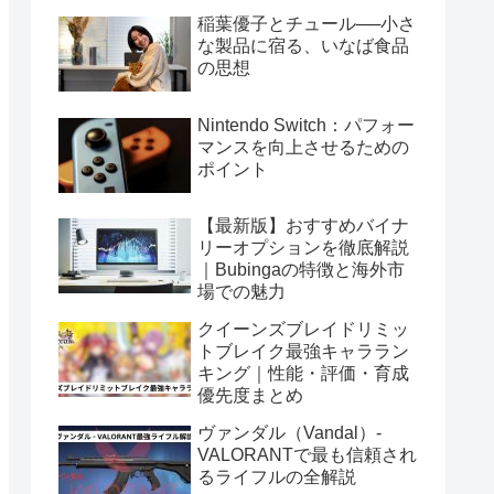
稲葉優子とチュール──小さ
な製品に宿る、いなば食品
の思想
Nintendo Switch：パフォー
マンスを向上させるための
ポイント
【最新版】おすすめバイナ
リーオプションを徹底解説
｜Bubingaの特徴と海外市
場での魅力
クイーンズブレイドリミッ
トブレイク最強キャララン
キング｜性能・評価・育成
優先度まとめ
ヴァンダル（Vandal）-
VALORANTで最も信頼され
るライフルの全解説