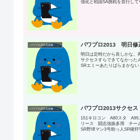
強化と戦国SA挑戦を並行して
パワプロ2013 明日
パワプロ2013(攻略・プレイ日記)
明日は定時だから良しかな。再
サクセスすらできてなかった
SRエミーあたりばらまかないと
パワプロ2013サクセ
パワプロ2013(攻略・プレイ日記)
151キロコン A80スタ A
リース 闘志強振多用 チーム
SR野球マン3号助っ人SR猪狩