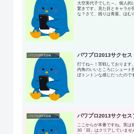
大空美代子でした～。個人的
驚きです。見た目とキャラが
な？さて、残りは青葉、ほむら
パワプロ2013サクセ
パワプロ2013(攻略・プレイ日記)
打てね～！苦戦しております
内角のいいところにシュート
ぼトントンな感じだったのですが
パワプロ2013サクセ
パワプロ2013(攻略・プレイ日記)
ここからが本番ですね。実は
30「回」はクリアしていま