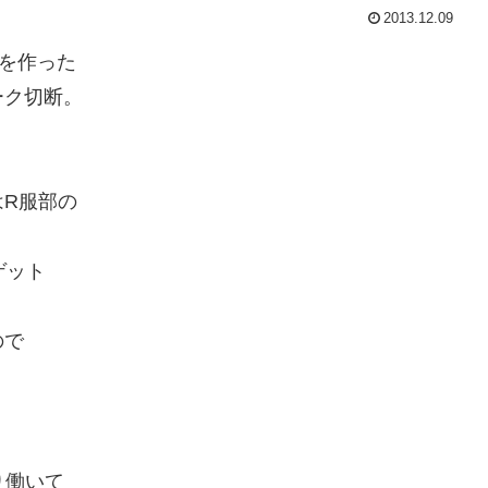
2013.12.09
手を作った
ーク切断。
R服部の
ゲット
ので
り働いて