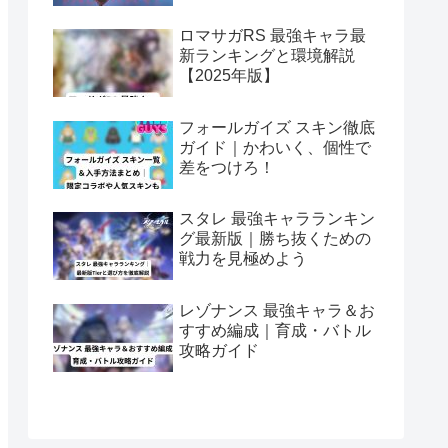
ロマサガRS 最強キャラ最
新ランキングと環境解説
【2025年版】
フォールガイズ スキン徹底
ガイド｜かわいく、個性で
差をつけろ！
スタレ 最強キャラランキン
グ最新版｜勝ち抜くための
戦力を見極めよう
レゾナンス 最強キャラ＆お
すすめ編成｜育成・バトル
攻略ガイド