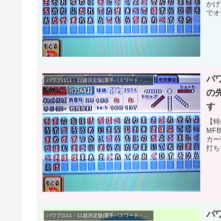
かげ
でオ
パ
パワプロ11・11超決定版(選手パスワード・PS2)
の
す
【特
MF
カー
打ち
パ
パワプロ11・11超決定版(選手パスワード・PS2)