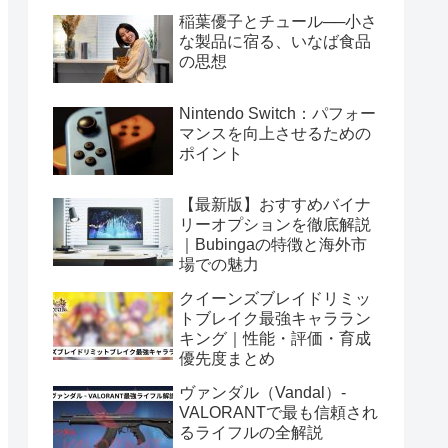
稲葉優子とチュール──小さ
な製品に宿る、いなば食品
の思想
Nintendo Switch：パフォー
マンスを向上させるための
ポイント
【最新版】おすすめバイナ
リーオプションを徹底解説
｜Bubingaの特徴と海外市
場での魅力
クイーンズブレイドリミッ
トブレイク最強キャララン
キング｜性能・評価・育成
優先度まとめ
ヴァンダル（Vandal）-
VALORANTで最も信頼され
るライフルの全解説