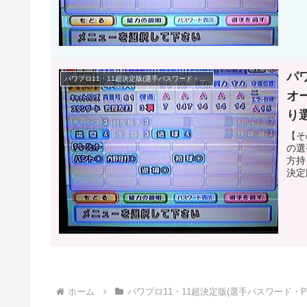
パ
パワプロ11・11超決定版(選手パスワード・PS2)
オ
り
【そ
の選
方持
決定
ホーム
パワプロ11・11超決定版(選手パスワード・PS