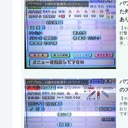
パ
パワプロ11・11超決定版(選手パスワード・PS2)
た
あ
【そ
打撃
番バ
手、
パ
パワプロ11・11超決定版(選手パスワード・PS2)
の
【そ
が無
おり
です