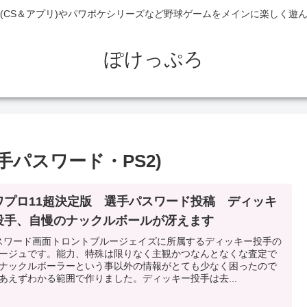
(CS＆アプリ)やパワポケシリーズなど野球ゲームをメインに楽しく遊
ぽけっぷろ
手パスワード・PS2)
ワプロ11超決定版 選手パスワード投稿 ディッキ
投手、自慢のナックルボールが冴えます
スワード画面トロントブルージェイズに所属するディッキー投手の
ージュです。能力、特殊は限りなく主観かつなんとなくな査定で
ナックルボーラーという事以外の情報がとても少なく困ったので
あえずわかる範囲で作りました。ディッキー投手は去...