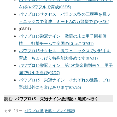
を(株)パワフルで育成(08/05)
パワプロ15サクセス バランス型の三塁手を鳳フ
ェニックスで育成 ミートAの万能型です(08/04)
(08/01)
パワプロ15栄冠ナイン 激闘の末に甲子園初優
勝！ 打撃チームで全国の頂点に(07/31)
パワプロ15サクセス 鳳フェニックスで外野手を
育成 ちょっぴり特殊能力多めです(07/31)
パワプロ15栄冠ナイン 第1次黄金期到来？ 甲子
園で戦える喜び(07/27)
パワプロ15 栄冠ナイン それぞれの進路、プロ
野球以外にも道はあります(07/26)
読む
パワプロ15 栄冠ナイン放浪記：滋賀へ行く
カテゴリー:
パワプロ15(攻略・プレイ日記)