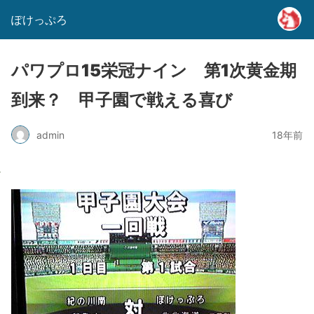
ぽけっぷろ
パワプロ15栄冠ナイン 第1次黄金期
到来？ 甲子園で戦える喜び
admin
18年前