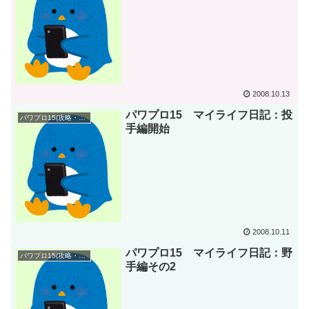
2008.10.13
パワプロ15 マイライフ日記：投
パワプロ15(攻略・プレイ日記)
手編開始
2008.10.11
パワプロ15 マイライフ日記：野
パワプロ15(攻略・プレイ日記)
手編その2