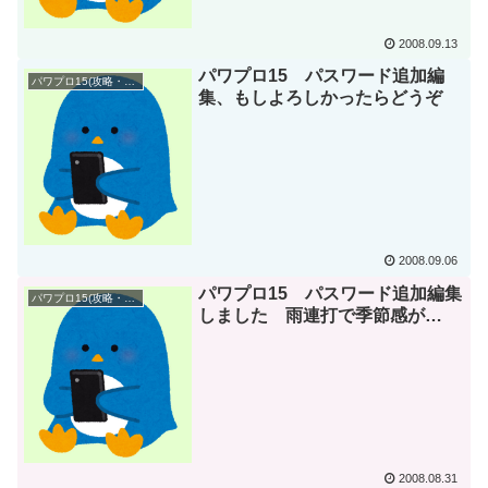
2008.09.13
パワプロ15 パスワード追加編
パワプロ15(攻略・プレイ日記)
集、もしよろしかったらどうぞ
2008.09.06
パワプロ15 パスワード追加編集
パワプロ15(攻略・プレイ日記)
しました 雨連打で季節感が…
2008.08.31