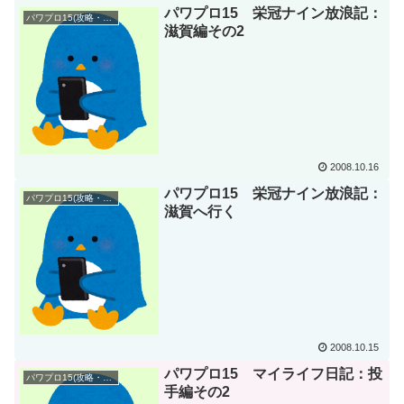
パワプロ15 栄冠ナイン放浪記：
パワプロ15(攻略・プレイ日記)
滋賀編その2
2008.10.16
パワプロ15 栄冠ナイン放浪記：
パワプロ15(攻略・プレイ日記)
滋賀へ行く
2008.10.15
パワプロ15 マイライフ日記：投
パワプロ15(攻略・プレイ日記)
手編その2