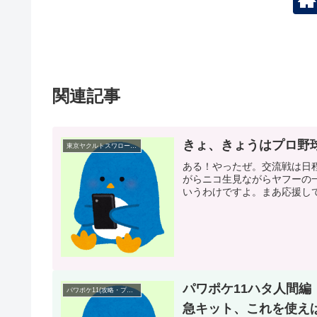
関連記事
きょ、きょうはプロ野
東京ヤクルトスワローズ(プロ野球)
ある！やったぜ。交流戦は日
がらニコ生見ながらヤフーの
いうわけですよ。まあ応援して
パワポケ11ハタ人間編
パワポケ11(攻略・プレイ日記)
急キット、これを使え