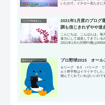
いたので、イチロー見たさに大
2021年1月度のブログ
ブログPV数推移まとめ・運営研究
調も信じきれずやや迷
こんにちは、こんばんは。毎
進力にして成長してきている
2021年1月の月間PV数は9900
プロ野球2015 オー
東京ヤクルトスワローズ(プロ野球)
セリーグ 8-3 パリーグ 
ルト野手勢はイマイチでした
掴んでくれていればいいのです