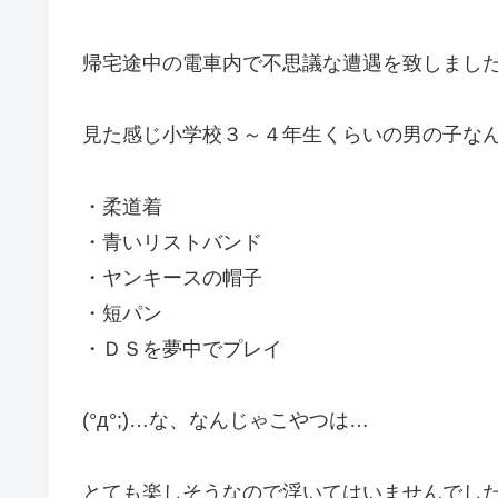
帰宅途中の電車内で不思議な遭遇を致しまし
見た感じ小学校３～４年生くらいの男の子な
・柔道着
・青いリストバンド
・ヤンキースの帽子
・短パン
・ＤＳを夢中でプレイ
(°д°;)…な、なんじゃこやつは…
とても楽しそうなので浮いてはいませんでし