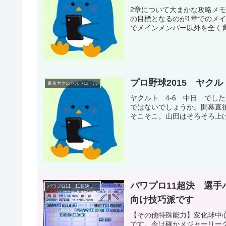
2章について大まかな攻略メモ
の目標となるのが1章でのメイ
でメインメンバー以外を全く育
プロ野球2015 ヤク
東京ヤクルトスワローズ(プロ野球)
ヤクルト 4-6 中日 でし
ではないでしょうか。開幕直
そこそこ。山田はそろそろ上げ
パワプロ11超決 選
パワプロ11・11超決定版(選手パスワード・PS2)
向け技巧派です
【その他特殊能力】変化球中
です。今は確かメジャーリー