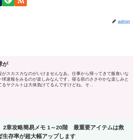
admin
球が
程がスカスカなのがいけませんなあ。仕事から帰ってきて飯食いな
一球速報をみるのが楽しみなんです。寝る前のささやかな楽しみと
るヤクルトは大体負けてるんですけどね。そ...
 2章攻略簡易メモ 1～20階 最重要アイテムは救
ば生存率が超大幅アップします