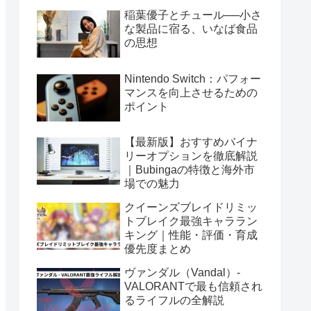
稲葉優子とチュール──小さ
な製品に宿る、いなば食品
の思想
Nintendo Switch：パフォー
マンスを向上させるための
ポイント
【最新版】おすすめバイナ
リーオプションを徹底解説
｜Bubingaの特徴と海外市
場での魅力
クイーンズブレイドリミッ
トブレイク最強キャララン
キング｜性能・評価・育成
優先度まとめ
ヴァンダル（Vandal）-
VALORANTで最も信頼され
るライフルの全解説