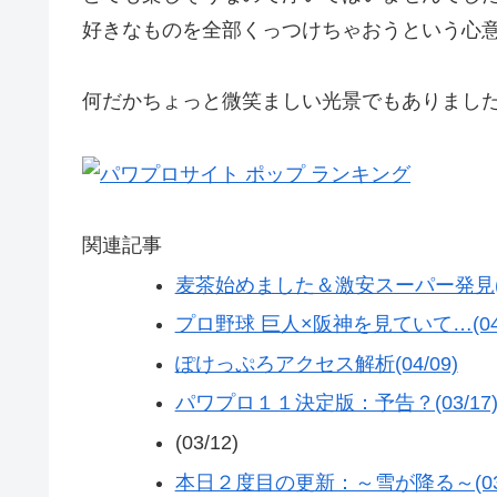
好きなものを全部くっつけちゃおうという心
何だかちょっと微笑ましい光景でもありました。
関連記事
麦茶始めました＆激安スーパー発見(04
プロ野球 巨人×阪神を見ていて…(04/
ぽけっぷろアクセス解析(04/09)
パワプロ１１決定版：予告？(03/17
(03/12)
本日２度目の更新：～雪が降る～(03/