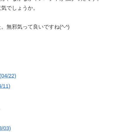
意気でしょうか。
無邪気って良いですね(^-^)
/22)
11)
)
03)