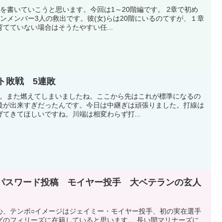
を書いていこうと思います。今回は1～20階編です。 2章で初め
ンメンバー3人の救出です。彼(女)らは20階にいるのてすが、１章
てていない場合はそうたやすい任...
ルト敗戦 5連敗
た。また燃えてしまいましたね。ここから先はこれが標準になるの
後が出来すぎだったんです。今日は中継ぎは頑張りました。打線は
てきてほしいですね。川端は相変わらず打...
手パスワード投稿 モイヤー投手 大ベテランの玄人
心、テンポ○イメージはジェイミー・モイヤー投手、初の実在選手
グのフィリーズに在籍していると思います。 長い間マリナーズに