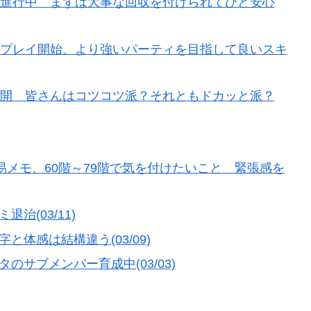
り進行中 まずは大事な回収を付けられてひと安心
のプレイ開始、より強いパーティを目指して良いスキ
再開 皆さんはコツコツ派？それともドカッと派？
易メモ、60階～79階で気を付けたいこと 緊張感を
治(03/11)
体感は結構違う(03/09)
サブメンバー育成中(03/03)