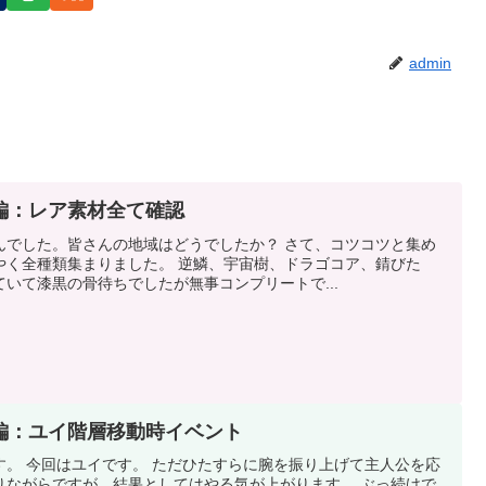
admin
編：レア素材全て確認
んでした。皆さんの地域はどうでしたか？ さて、コツコツと集め
やく全種類集まりました。 逆鱗、宇宙樹、ドラゴコア、錆びた
いて漆黒の骨待ちでしたが無事コンプリートで...
編：ユイ階層移動時イベント
す。 今回はユイです。 ただひたすらに腕を振り上げて主人公を応
りながらですが、結果としてはやる気が上がります。 ぶっ続けで