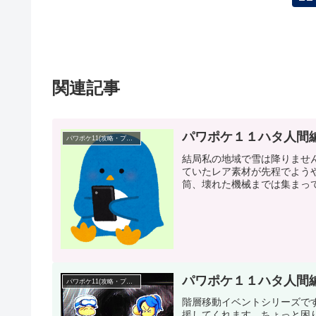
関連記事
パワポケ１１ハタ人間
パワポケ11(攻略・プレイ日記)
結局私の地域で雪は降りませ
ていたレア素材が先程でよう
筒、壊れた機械までは集まって
パワポケ１１ハタ人間
パワポケ11(攻略・プレイ日記)
階層移動イベントシリーズで
援してくれます。ちょっと困