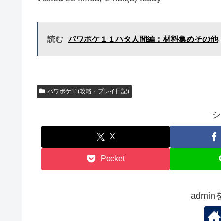
読む
パワポケ１１ハタ人間編：材料集めその他
パワポケ11(攻略・プレイ日記)
シ
X
Pocket
admi