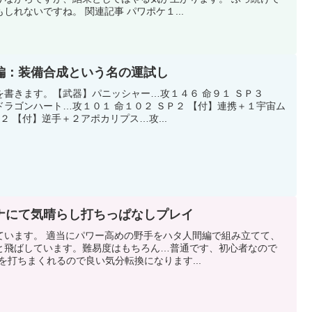
れないですね。 関連記事 パワポケ１...
編：装備合成という名の運試し
書きます。【武器】パニッシャー…攻１４６ 命９１ ＳＰ３
ラゴンハート…攻１０１ 命１０２ ＳＰ２ 【付】連携＋１宇宙ム
２ 【付】逆手＋２アポカリプス…攻...
ナにて気晴らし打ちっぱなしプレイ
ています。 適当にパワー高めの野手をハタ人間編で組み立てて、
と飛ばしています。難易度はもちろん…普通です、初心者なので
を打ちまくれるので良い気分転換になります...