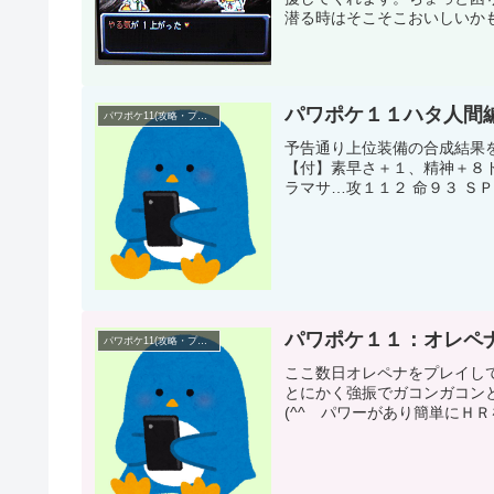
潜る時はそこそこおいしいかもし
パワポケ１１ハタ人間
パワポケ11(攻略・プレイ日記)
予告通り上位装備の合成結果を
【付】素早さ＋１、精神＋８ド
ラマサ…攻１１２ 命９３ ＳＰ
パワポケ１１：オレペ
パワポケ11(攻略・プレイ日記)
ここ数日オレペナをプレイし
とにかく強振でガコンガコン
(^^ゞパワーがあり簡単にＨＲ