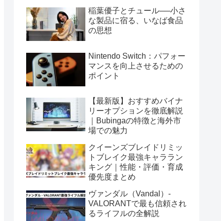
稲葉優子とチュール──小さ
な製品に宿る、いなば食品
の思想
Nintendo Switch：パフォー
マンスを向上させるための
ポイント
【最新版】おすすめバイナ
リーオプションを徹底解説
｜Bubingaの特徴と海外市
場での魅力
クイーンズブレイドリミッ
トブレイク最強キャララン
キング｜性能・評価・育成
優先度まとめ
ヴァンダル（Vandal）-
VALORANTで最も信頼され
るライフルの全解説