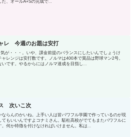
、オールA+Sの完成で...
チャレ 今週のお題は安打
スな気が・・・。いや、課金前提のバランスにしたいんでしょうけ
ャレンジは安打数です。ノルマは400本で賞品は野球マン2号。
いです。やるからにはノルマ達成を目指し...
セス 次いこ次
かならんのかいね。上手い人は皆パワフル学園で作っているのが現
してもいいんですよコナミさん。駈杜高校がでてもまたパワフルに
。何か特徴を付けなければいけません。私は...