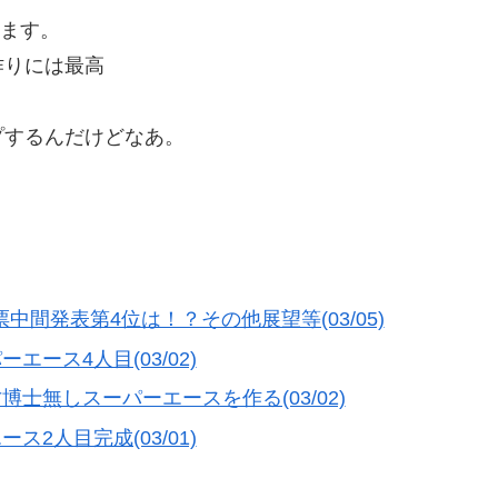
します。
作りには最高
プするんだけどなあ。
中間発表第4位は！？その他展望等(03/05)
エース4人目(03/02)
博士無しスーパーエースを作る(03/02)
ス2人目完成(03/01)