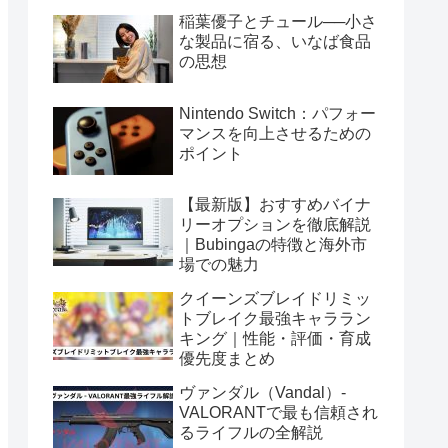
稲葉優子とチュール──小さ
な製品に宿る、いなば食品
の思想
Nintendo Switch：パフォー
マンスを向上させるための
ポイント
【最新版】おすすめバイナ
リーオプションを徹底解説
｜Bubingaの特徴と海外市
場での魅力
クイーンズブレイドリミッ
トブレイク最強キャララン
キング｜性能・評価・育成
優先度まとめ
ヴァンダル（Vandal）-
VALORANTで最も信頼され
るライフルの全解説