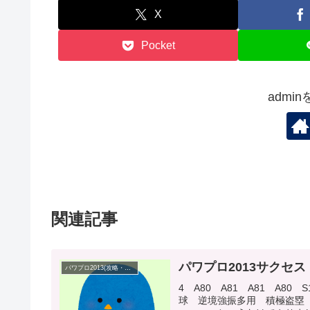
X
Pocket
admi
関連記事
パワプロ2013サクセス
パワプロ2013(攻略・プレイ日記)
4 A80 A81 A81 A8
球 逆境強振多用 積極盗塁