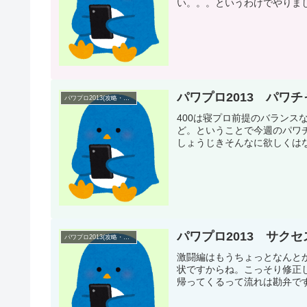
い。。。というわけでやりました
パワプロ2013 パワ
パワプロ2013(攻略・プレイ日記)
400は寝プロ前提のバラン
ど。ということで今週のパワチ
しょうじきそんなに欲しくはな
パワプロ2013 サク
パワプロ2013(攻略・プレイ日記)
激闘編はもうちょっとなんと
状ですからね。こっそり修正
帰ってくるって流れは勘弁です