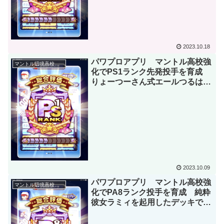
2023.10.18
パワプロアプリ マントル高校強
マントル辺境高校強化（デッキまとめ・攻略育成記録・最高PS1ランク投手）
化でPS1ランク先発投手を育成
りょーつーさん式エールつるはし
球速タッグデッキでエース更新！
【画像あり】
2023.10.09
パワプロアプリ マントル高校強
マントル辺境高校強化（デッキまとめ・攻略育成記録・最高PS1ランク投手）
化でPA8ランク投手を育成 純粋
彼女ラミィを起用したデッキで挑
戦してみました【画像あり】