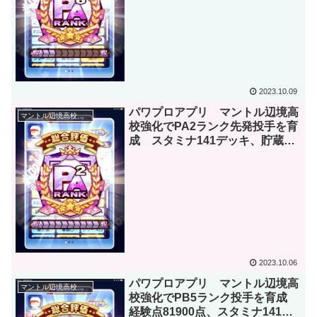
2023.10.09
パワプロアプリ マントル辺境高
マントル辺境高校強化（デッキまとめ・攻略育成記録・最高PS1ランク投手）
校強化でPA2ランク先発投手を育
成 スタミナ141デッキ、貯蔵庫
を作っては壊しの立ち回りでエー
ス更新しました【デッキ画像あ
り】
2023.10.06
パワプロアプリ マントル辺境高
マントル辺境高校強化（デッキまとめ・攻略育成記録・最高PS1ランク投手）
校強化でPB5ランク投手を育成
経験点81900点、スタミナ141デ