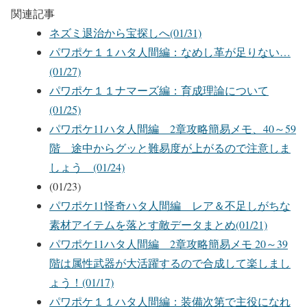
関連記事
ネズミ退治から宝探しへ(01/31)
パワポケ１１ハタ人間編：なめし革が足りない…
(01/27)
パワポケ１１ナマーズ編：育成理論について
(01/25)
パワポケ11ハタ人間編 2章攻略簡易メモ、40～59
階 途中からグッと難易度が上がるので注意しま
しょう (01/24)
(01/23)
パワポケ11怪奇ハタ人間編 レア＆不足しがちな
素材アイテムを落とす敵データまとめ(01/21)
パワポケ11ハタ人間編 2章攻略簡易メモ 20～39
階は属性武器が大活躍するので合成して楽しまし
ょう！(01/17)
パワポケ１１ハタ人間編：装備次第で主役になれ