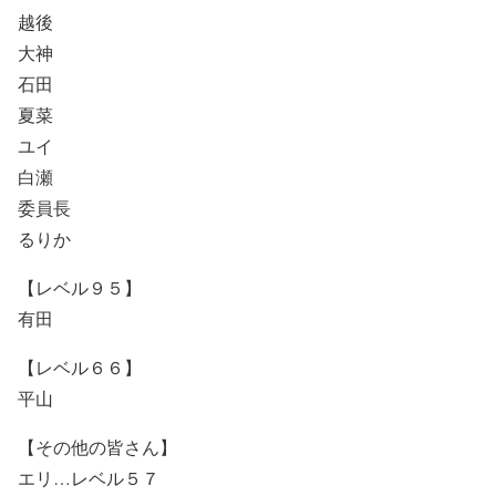
越後
大神
石田
夏菜
ユイ
白瀬
委員長
るりか
【レベル９５】
有田
【レベル６６】
平山
【その他の皆さん】
エリ…レベル５７