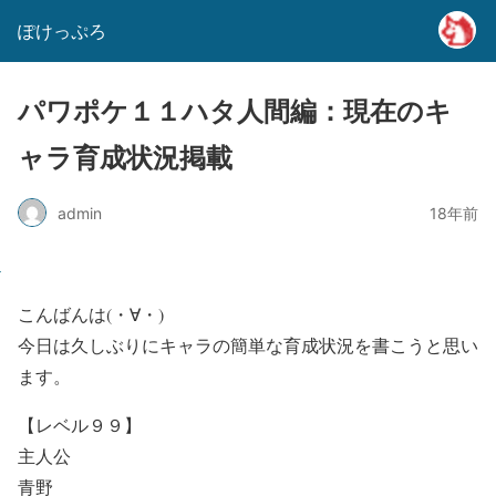
ぽけっぷろ
パワポケ１１ハタ人間編：現在のキ
ャラ育成状況掲載
admin
18年前
こんばんは(・∀・)
今日は久しぶりにキャラの簡単な育成状況を書こうと思い
ます。
【レベル９９】
主人公
青野