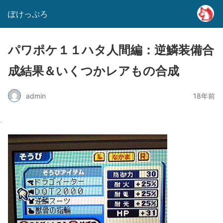
ぽけっぷろ
パワポケ１１ハタ人間編：逆鱗装備合
成結果＆いくつかレアもの合成
admin
18年前