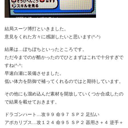
結局スーツ博打といきました。
意見をくれた方々に感謝したいと思います(^-^)
結果は…ぼちぼちといったところです。
ただ今までのが酷かったのでひとまずはこれで十分すぎで
すね(^-^;
早速白瀬に装備させました。
低い体力を防御で補ってくれるのではと期待しています。
その他にも溜め込んだ素材を開放していくつか合成したの
で結果を載せておきます。
ドラゴンハート…攻９９ 命９７ ＳＰ２ 足払い
アポカリプス…攻１２４ 命９５ ＳＰ２ 器用さ＋４ 逆手＋