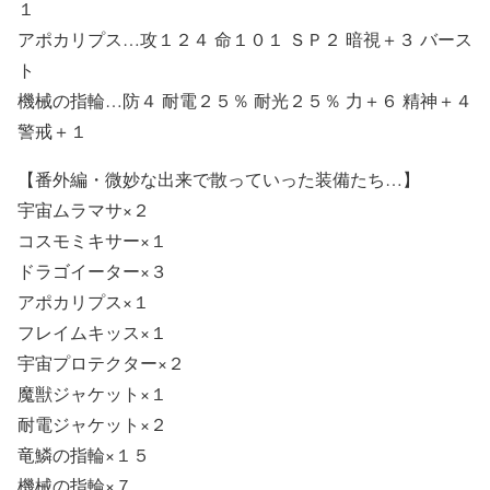
１
アポカリプス…攻１２４ 命１０１ ＳＰ２ 暗視＋３ バース
ト
機械の指輪…防４ 耐電２５％ 耐光２５％ 力＋６ 精神＋４
警戒＋１
【番外編・微妙な出来で散っていった装備たち…】
宇宙ムラマサ×２
コスモミキサー×１
ドラゴイーター×３
アポカリプス×１
フレイムキッス×１
宇宙プロテクター×２
魔獣ジャケット×１
耐電ジャケット×２
竜鱗の指輪×１５
機械の指輪×７