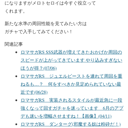
になりますがメロトセロイは今すぐ役立って
くれます。
新たな水準の周回性能を見てみたい方は
ガチャで入手してみてください！
関連記事
ロマサガRS SSS武器が増えてきたおかげか周回の
スピードが上がってきています やり込みすぎない
ほうが得？(07/06)
ロマサガRS ジュエルビーストを連れて周回を重
ねるも…？ 何をすべきか見定められていない最
近です(06/28)
ロマサガRS 実装されるスタイルが最近急に一段
強くなって回すガチャを迷っています 6月のアプ
デも迷いを増幅させますね！【画像】(04/11)
ロマサガRS ダンターグ(邪魔する奴は粉砕だ！)