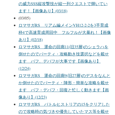
の威力SSS縦攻撃技が縦一列クエストで輝いてい
ます！【画像あり】(03/18)
(03/05)
ロマサガRS リアム編メインVH12-2-2を3手育成
枠4で高速育成周回中 フルフルが大暴れ！【画像
あり】(02/18)
ロマサガRS 運命の回廊11(旧35層)のシェラハを
倒せたのでパーティ・攻略動き技選択などを載せ
ます バフ、デバフが大事です【画像あり】
(12/24)
ロマサガRS 運命の回廊9(旧27層)のデスをなんと
か倒せたのでパーティ・陣形・簡単な攻略を載せ
ます バフ・デバフ・回復と忙しく動きます【画
像あり】(12/23)
ロマサガRS バトルヒストリアの15をクリアした
ので攻略時の気づきや優先していたマス等を載せ