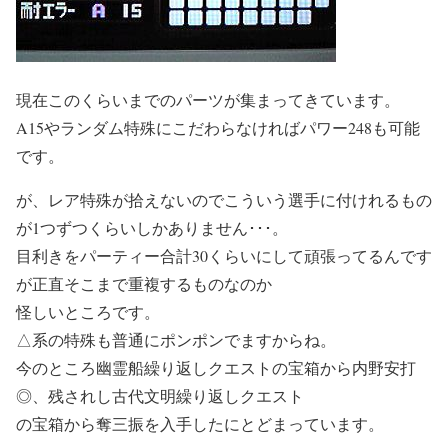
現在このくらいまでのパーツが集まってきています。
A15やランダム特殊にこだわらなければパワー248も可能
です。
が、レア特殊が拾えないのでこういう選手に付けれるもの
が1つずつくらいしかありません･･･。
目利きをパーティー合計30くらいにして頑張ってるんです
が正直そこまで重複するものなのか
怪しいところです。
△系の特殊も普通にポンポンでますからね。
今のところ幽霊船繰り返しクエストの宝箱から内野安打
◎、残されし古代文明繰り返しクエスト
の宝箱から奪三振を入手したにとどまっています。