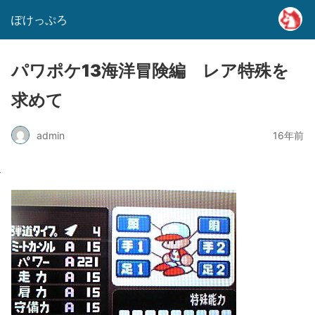
ぽけっぷろ
パワポケ13海洋冒険編 レア特殊を
求めて
admin
16年前