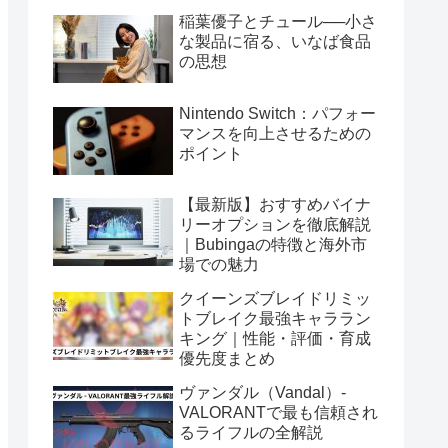
稲葉優子とチュール──小さ
な製品に宿る、いなば食品
の思想
Nintendo Switch：パフォー
マンスを向上させるための
ポイント
【最新版】おすすめバイナ
リーオプションを徹底解説
｜Bubingaの特徴と海外市
場での魅力
クイーンズブレイドリミッ
トブレイク最強キャララン
キング｜性能・評価・育成
優先度まとめ
ヴァンダル（Vandal）-
VALORANTで最も信頼され
るライフルの全解説